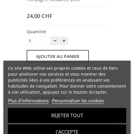
24,00 CHF
Quantité
AJOUTER AU PANIER
Ce site Web utilise ses propres cookies et ceux de tiers
pour améliorer nos services et vous montrer des
publicités liées à vos préférences en analysant vos
habitudes de navigation. Pour donner votre consentement
à son utilisation, appuyez sur le bouton Accepter.
EN SAVOIR PLUS
Plus d'informations
Personnaliser les cookies
REJETER TOUT
Dans cet ouvrage, Cyrus Mechkat
présente les principes qui régissent sa
vision de l’habitat intergénérationnel.
J'ACCEPTE