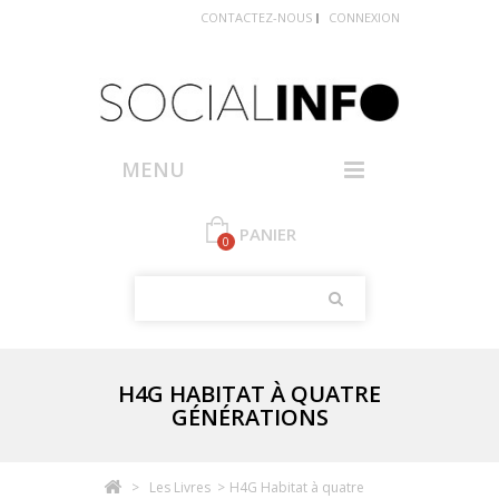
CONTACTEZ-NOUS
CONNEXION
MENU
PANIER
0
H4G HABITAT À QUATRE
GÉNÉRATIONS
>
Les Livres
>
H4G Habitat à quatre