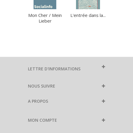
Mon Cher / Mein
L'entrée dans la...
La retr
Lieber
Quels
LETTRE D'INFORMATIONS
NOUS SUIVRE
A PROPOS
MON COMPTE