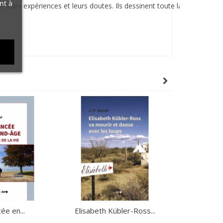
nt à
eurs expériences et leurs doutes. Ils dessinent toute la
ée en...
Elisabeth Kübler-Ross...
Accue