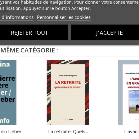
ysant vos habitudes de navigation. Pour donner votre consenteme
e, de Xavier, d’Adeline et des autres. Ces septuagénaires partagent l
utilisation, appuyez sur le bouton Accepter.
agés.
s d'informations
Personnaliser les cookies
REJETER TOUT
J'ACCEPTE
 MÊME CATÉGORIE :
ein Lieber
La retraite. Quels...
L'avanc