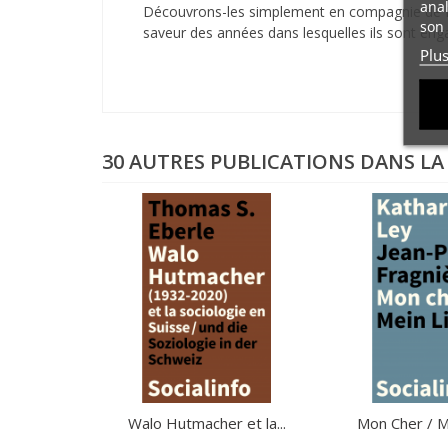
anal
Découvrons-les simplement en compagnie de Laur
son 
saveur des années dans lesquelles ils sont eng
Plu
30 AUTRES PUBLICATIONS DANS LA
Walo Hutmacher et la...
Mon Cher / M