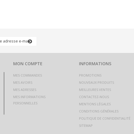
MON COMPTE
INFORMATIONS
MES COMMANDES
PROMOTIONS
MES AVOIRS
NOUVEAUX PRODUITS
MES ADRESSES
MEILLEURES VENTES
MES INFORMATIONS
CONTACTEZ-NOUS
PERSONNELLES
MENTIONS LÉGALES
CONDITIONS GÉNÉRALES
POLITIQUE DE CONFIDENTIALITÉ
SITEMAP