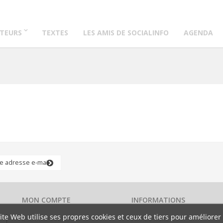
TEURS
TEXTES
LES AMIS DE SOCIALINFO
AGENDA
MON COMPTE
INFORMATIONS
ite Web utilise ses propres cookies et ceux de tiers pour améliorer
MES COMMANDES
PROMOTIONS