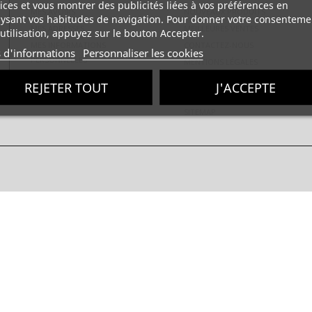
ices et vous montrer des publicités liées à vos préférences en
MES AVOIRS
NOUVEAUX PRODUITS
ysant vos habitudes de navigation. Pour donner votre consenteme
MES ADRESSES
MEILLEURES VENTES
utilisation, appuyez sur le bouton Accepter.
MES INFORMATIONS
CONTACTEZ-NOUS
s d'informations
Personnaliser les cookies
PERSONNELLES
MENTIONS LÉGALES
CONDITIONS GÉNÉRALES
REJETER TOUT
J'ACCEPTE
POLITIQUE DE CONFIDENTIALITÉ
SITEMAP