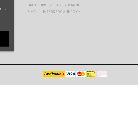
nt à
E-MAIL :
LIVRES@SOCIALINFO.CH